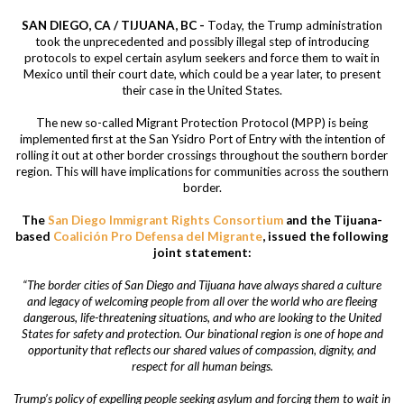
SAN DIEGO, CA / TIJUANA, BC -
Today, the Trump administration
took the unprecedented and possibly illegal step of introducing
protocols to expel certain asylum seekers and force them to wait in
Mexico until their court date, which could be a year later, to present
their case in the United States.
The new so-called Migrant Protection Protocol (MPP) is being
implemented first at the San Ysidro Port of Entry with the intention of
rolling it out at other border crossings throughout the southern border
region. This will have implications for communities across the southern
border.
The
San Diego Immigrant Rights Consortium
and the Tijuana-
based
Coalición Pro Defensa del Migrante
, issued the following
joint statement:
“The border cities of San Diego and Tijuana have always shared a culture
and legacy of welcoming people from all over the world who are fleeing
dangerous, life-threatening situations, and who are looking to the United
States for safety and protection. Our binational region is one of hope and
opportunity that reflects our shared values of compassion, dignity, and
respect for all human beings.
Trump’s policy of expelling people seeking asylum and forcing them to wait in