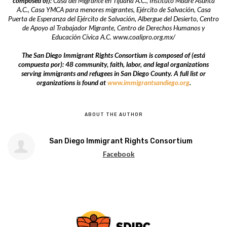
composed of):
Casa del Migrante en Tijuana A.C., Instituto Madre Asunta
A.C., Casa YMCA para menores migrantes, Ejército de Salvación, Casa
Puerta de Esperanza del Ejército de Salvación, Albergue del Desierto, Centro
de Apoyo al Trabajador Migrante, Centro de Derechos Humanos y
Educación Cívica A.C. www.coalipro.org.mx/
The San Diego Immigrant Rights Consortium
is composed of (está
compuesta por):
48
community, faith, labor, and legal organizations
serving immigrants and refugees in San Diego County. A full list or
organizations is found at
www.immigrantsandiego.org
.
ABOUT THE AUTHOR
San Diego Immigrant Rights Consortium
Facebook